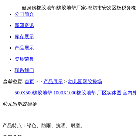
健身房橡胶地垫|橡胶地垫厂家-廊坊市安次区杨税务
公司简介
新闻资讯
库存展示
产品展示
资质荣誉
联系我们
当前位置:
首页
> >
产品展示
>
幼儿园塑胶操场
500X500橡胶地垫
1000X1000橡胶地垫
厂区实体图
室内
幼儿园塑胶操场
产品特点：绿色、防雨、抗晒、耐磨。