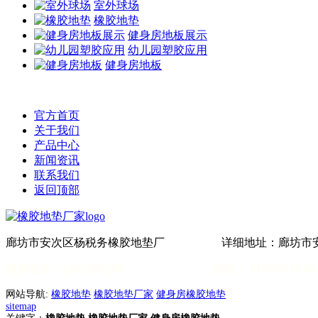
室外球场
橡胶地垫
健身房地板展示
幼儿园塑胶应用
健身房地板
官方首页
关于我们
产品中心
新闻资讯
联系我们
返回顶部
廊坊市安次区杨税务橡胶地垫厂 详细地址：廊坊市安
联系电话：13831668286 邮箱： 1156601483@qq
网站导航:
橡胶地垫
橡胶地垫厂家
健身房橡胶地垫
sitemap